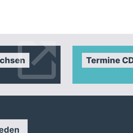
achsen
Termine C
reden